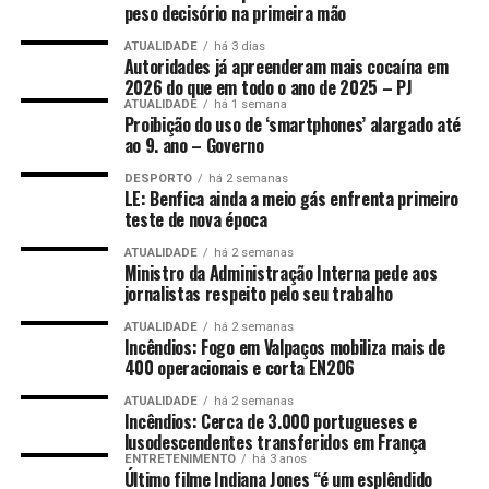
peso decisório na primeira mão
ATUALIDADE
há 3 dias
Autoridades já apreenderam mais cocaína em
2026 do que em todo o ano de 2025 – PJ
ATUALIDADE
há 1 semana
Proibição do uso de ‘smartphones’ alargado até
ao 9. ano – Governo
DESPORTO
há 2 semanas
LE: Benfica ainda a meio gás enfrenta primeiro
teste de nova época
ATUALIDADE
há 2 semanas
Ministro da Administração Interna pede aos
jornalistas respeito pelo seu trabalho
ATUALIDADE
há 2 semanas
Incêndios: Fogo em Valpaços mobiliza mais de
400 operacionais e corta EN206
ATUALIDADE
há 2 semanas
Incêndios: Cerca de 3.000 portugueses e
lusodescendentes transferidos em França
ENTRETENIMENTO
há 3 anos
Último filme Indiana Jones “é um esplêndido