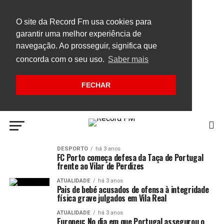
O site da Record Fm usa cookies para
garantir uma melhor experiência de
navegação. Ao prosseguir, significa que
concorda com o seu uso.
Saber mais
FECHAR
DESPORTO
há 3 anos
FC Porto começa defesa da Taça de Portugal
frente ao Vilar de Perdizes
ATUALIDADE
há 3 anos
Pais de bebé acusados de ofensa à integridade
física grave julgados em Vila Real
ATUALIDADE
há 3 anos
Europeu: No dia em que Portugal assegurou o