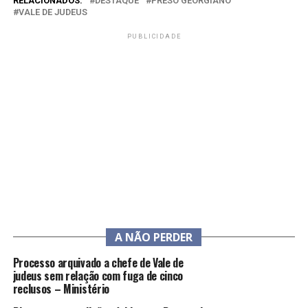
RELACIONADOS:
DESTAQUE
PRESO GEORGIANO
VALE DE JUDEUS
PUBLICIDADE
A NÃO PERDER
Processo arquivado a chefe de Vale de
judeus sem relação com fuga de cinco
reclusos – Ministério