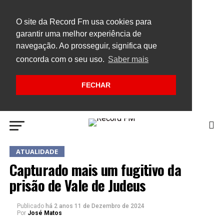
O site da Record Fm usa cookies para
garantir uma melhor experiência de
navegação. Ao prosseguir, significa que
concorda com o seu uso.
Saber mais
FECHAR
ATUALIDADE
Capturado mais um fugitivo da
prisão de Vale de Judeus
Publicado
há 2 anos
11 de Dezembro de 2024
Por
José Matos