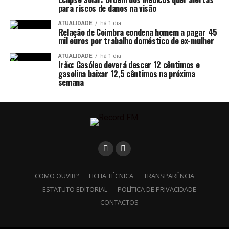
para riscos de danos na visão
ATUALIDADE
há 1 dia
Relação de Coimbra condena homem a pagar 45
mil euros por trabalho doméstico de ex-mulher
ATUALIDADE
há 1 dia
Irão: Gasóleo deverá descer 12 cêntimos e
gasolina baixar 12,5 cêntimos na próxima
semana
COMO OUVIR?
FICHA TÉCNICA
TRANSPARÊNCIA
ESTATUTO EDITORIAL
POLÍTICA DE PRIVACIDADE
CONTACTOS