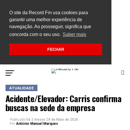
O site da Record Fm usa cookies para
garantir uma melhor experiência de
navegação. Ao prosseguir, significa que
concorda com o seu uso.
Saber mais
FECHAR
ATUALIDADE
Acidente/Elevador: Carris confirma
buscas na sede da empresa
Publicado
há 2 meses
29 de Maio de 2026
Por
António Manuel Marques