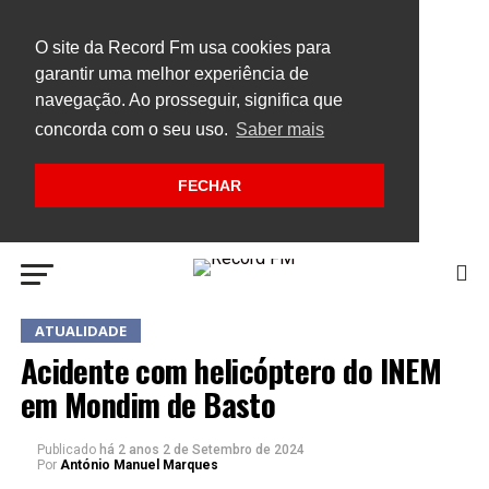
O site da Record Fm usa cookies para
garantir uma melhor experiência de
navegação. Ao prosseguir, significa que
concorda com o seu uso.
Saber mais
FECHAR
ATUALIDADE
Acidente com helicóptero do INEM
em Mondim de Basto
Publicado
há 2 anos
2 de Setembro de 2024
Por
António Manuel Marques