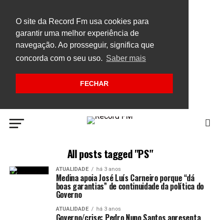
O site da Record Fm usa cookies para
garantir uma melhor experiência de
navegação. Ao prosseguir, significa que
concorda com o seu uso.
Saber mais
FECHAR
All posts tagged "PS"
ATUALIDADE
há 3 anos
Medina apoia José Luís Carneiro porque “dá
boas garantias” de continuidade da política do
Governo
ATUALIDADE
há 3 anos
Governo/crise: Pedro Nuno Santos apresenta