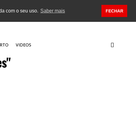
rda com o seu uso.
Saber mais
FECHAR
RTO
VIDEOS
es"