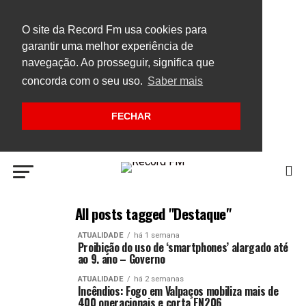
O site da Record Fm usa cookies para
garantir uma melhor experiência de
navegação. Ao prosseguir, significa que
concorda com o seu uso.
Saber mais
FECHAR
All posts tagged "Destaque"
ATUALIDADE
há 1 semana
Proibição do uso de ‘smartphones’ alargado até
ao 9. ano – Governo
ATUALIDADE
há 2 semanas
Incêndios: Fogo em Valpaços mobiliza mais de
400 operacionais e corta EN206