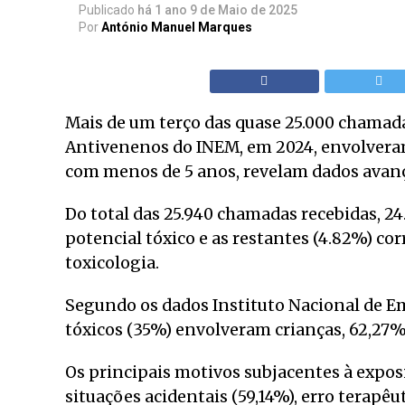
Publicado
há 1 ano
9 de Maio de 2025
Por
António Manuel Marques
Mais de um terço das quase 25.000 chamad
Antivenenos do INEM, em 2024, envolveram
com menos de 5 anos, revelam dados avanç
Do total das 25.940 chamadas recebidas, 2
potencial tóxico e as restantes (4.82%) c
toxicologia.
Segundo os dados Instituto Nacional de Em
tóxicos (35%) envolveram crianças, 62,27%
Os principais motivos subjacentes à expos
situações acidentais (59,14%), erro terapêu