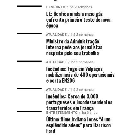
DESPORTO
há 2 semanas
LE: Benfica ainda a meio gás
enfrenta primeiro teste de nova
época
ATUALIDADE
há 2 semanas
Ministro da Administração
Interna pede aos jornalistas
respeito pelo seu trabalho
ATUALIDADE
há 2 semanas
Incêndios: Fogo em Valpaços
mobiliza mais de 400 operacionais
e corta EN206
ATUALIDADE
há 2 semanas
Incêndios: Cerca de 3.000
portugueses e lusodescendentes
transferidos em França
ENTRETENIMENTO
há 3 anos
Último filme Indiana Jones “é um
esplêndido adeus” para Harrison
Ford